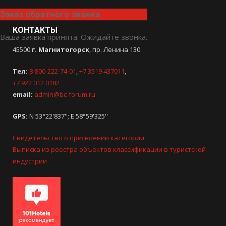
Заказ обратного звонка
КОНТАКТЫ
Ваша заявка принята. Ожидайте звонка.
45500
г. Магнитогорск
, пр. Ленина 130
Тел:
8-800-222-74-01
,
+7 3519 437011
,
+7 922 012 0182
email:
admin@bc-forum.ru
GPS:
N 53°22'837''; E 58°59'325''
Свидетельство о присвоении категории
Выписка из реестра объектов классификации в туристской
индустрии